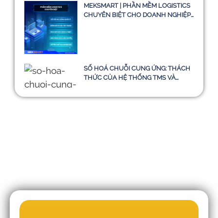
MEKSMART | PHẦN MỀM LOGISTICS
CHUYÊN BIỆT CHO DOANH NGHIỆP
TẠI VIỆT NAM
SỐ HOÁ CHUỖI CUNG ỨNG: THÁCH
THỨC CỦA HỆ THỐNG TMS VÀ
HƯỚNG ĐI BỀN VỮNG ĐẾN NĂM
2030
Những sai lầm khiến doanh nghiệp