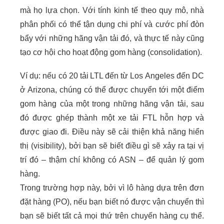
mà họ lựa chọn. Với tính kinh tế theo quy mô, nhà
phân phối có thể tận dụng chi phí và cước phí đòn
bẩy với những hãng vận tải đó, và thực tế này cũng
tạo cơ hội cho hoạt động gom hàng (consolidation).
Ví dụ: nếu có 20 tải LTL đến từ Los Angeles đến DC
ở Arizona, chúng có thể được chuyển tới một điểm
gom hàng của một trong những hãng vận tải, sau
đó được ghép thành một xe tải FTL hỗn hợp và
được giao đi. Điều này sẽ cải thiện khả năng hiển
thị (visibility), bởi bạn sẽ biết điều gì sẽ xảy ra tại vị
trí đó – thậm chí không có ASN – để quản lý gom
hàng.
Trong trường hợp này, bởi vì lô hàng dựa trên đơn
đặt hàng (PO), nếu bạn biết nó được vận chuyển thì
bạn sẽ biết tất cả mọi thứ trên chuyến hàng cụ thể.