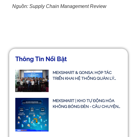
Nguồn: Supply Chain Management Review
Thông Tin Nổi Bật
MEKSMART & GONSA: HỢP TÁC
TRIỂN KHAI HỆ THỐNG QUẢN LÝ
VẬN TẢI TMS
MEKSMART | KHO TỰ ĐỘNG HÓA
KHÔNG BÓNG ĐÈN - CÂU CHUYỆN
CÓ THẬT HAY CHỈ LÀ Ý TƯỞNG