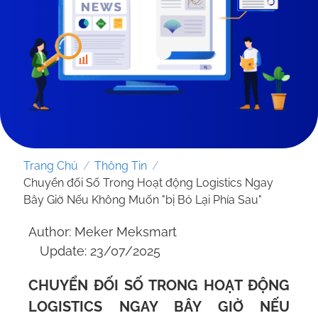
Trang Chủ
/
Thông Tin
/
Chuyển đối Số Trong Hoạt động Logistics Ngay
Bây Giờ Nếu Không Muốn "bị Bỏ Lại Phía Sau"
Author: Meker Meksmart
GỬI YÊU CẦU
Update: 23/07/2025
CHUYỂN ĐỐI SỐ TRONG HOẠT ĐỘNG
LOGISTICS NGAY BÂY GIỜ NẾU