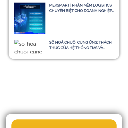
MEKSMART | PHẦN MỀM LOGISTICS
CHUYÊN BIỆT CHO DOANH NGHIỆP
TẠI VIỆT NAM
SỐ HOÁ CHUỖI CUNG ỨNG: THÁCH
THỨC CỦA HỆ THỐNG TMS VÀ
HƯỚNG ĐI BỀN VỮNG ĐẾN NĂM
2030
Những sai lầm khiến doanh nghiệp