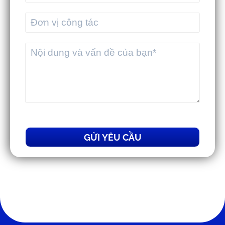
GỬI YÊU CẦU