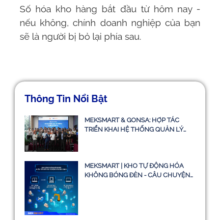
Số hóa kho hàng bắt đầu từ hôm nay -
nếu không, chính doanh nghiệp của bạn
sẽ là người bị bỏ lại phía sau.
Thông Tin Nổi Bật
MEKSMART & GONSA: HỢP TÁC
TRIỂN KHAI HỆ THỐNG QUẢN LÝ
VẬN TẢI TMS
MEKSMART | KHO TỰ ĐỘNG HÓA
KHÔNG BÓNG ĐÈN - CÂU CHUYỆN
CÓ THẬT HAY CHỈ LÀ Ý TƯỞNG