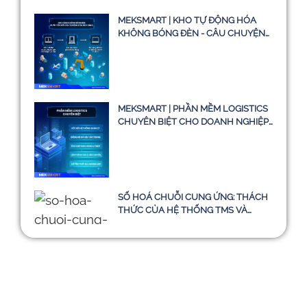
MEKSMART | KHO TỰ ĐỘNG HÓA
KHÔNG BÓNG ĐÈN - CÂU CHUYỆN
CÓ THẬT HAY CHỈ LÀ Ý TƯỞNG
MEKSMART | PHẦN MỀM LOGISTICS
CHUYÊN BIỆT CHO DOANH NGHIỆP
TẠI VIỆT NAM
SỐ HOÁ CHUỖI CUNG ỨNG: THÁCH
THỨC CỦA HỆ THỐNG TMS VÀ
HƯỚNG ĐI BỀN VỮNG ĐẾN NĂM
2030