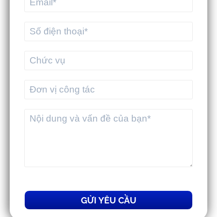
MEKWMS & MEKTMS - Giải pháp giúp
3PL tối ưu vận hành toàn diện
GỬI YÊU CẦU