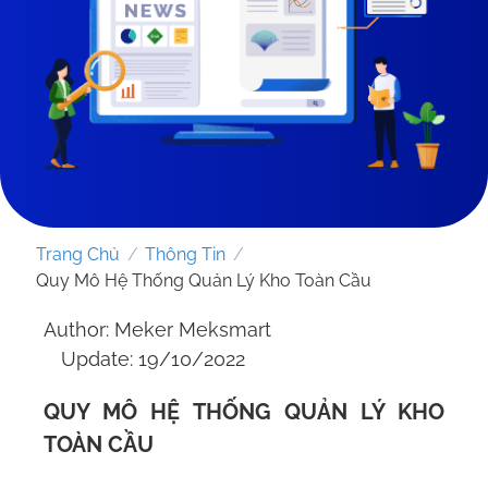
Trang Chủ
/
Thông Tin
/
Quy Mô Hệ Thống Quản Lý Kho Toàn Cầu
Author: Meker Meksmart
Update: 19/10/2022
GỬI YÊU CẦU
QUY MÔ HỆ THỐNG QUẢN LÝ KHO
TOÀN CẦU