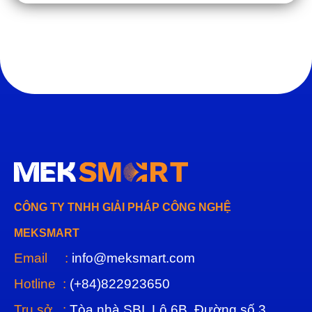
CÔNG TY TNHH GIẢI PHÁP CÔNG NGHỆ
MEKSMART
Email :
info@meksmart.com
Hotline :
(+84)822923650
Trụ sở :
Tòa nhà SBI, Lô 6B, Đường số 3,