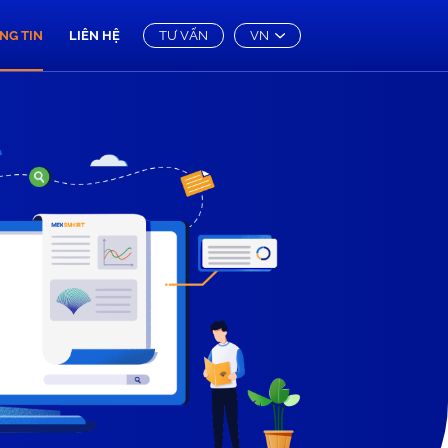
NG TIN
LIÊN HỆ
TƯ VẤN
VN