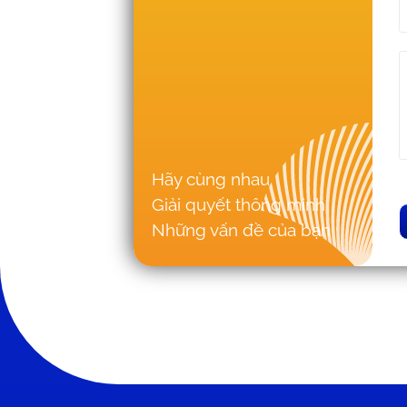
Hãy cùng nhau
Giải quyết thông minh
Những vấn đề của bạn