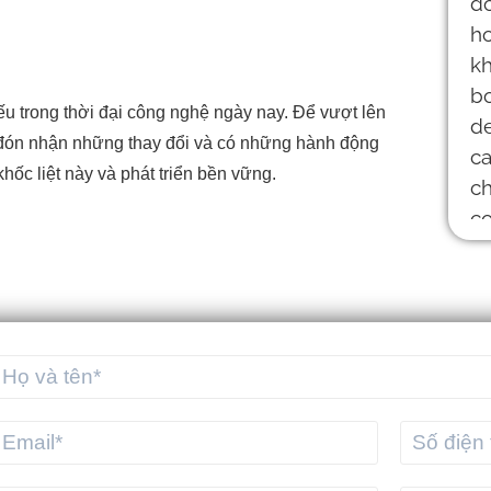
ếu trong thời đại công nghệ ngày nay. Để vượt lên
 đón nhận những thay đổi và có những hành động
hốc liệt này và phát triển bền vững.