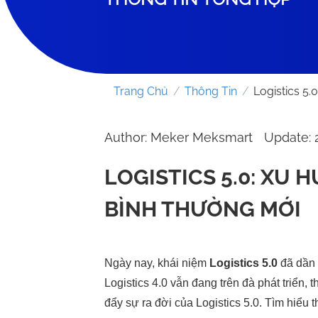
Trang Chủ
/
Thông Tin
/
Logistics 5
Author: Meker Meksmart
Update:
LOGISTICS 5.0: XU
BÌNH THƯỜNG MỚI
Ngày nay, khái niệm
Logistics 5.0
đã dần 
Logistics 4.0 vẫn đang trên đà phát triển,
đẩy sự ra đời của Logistics 5.0. Tìm hiểu