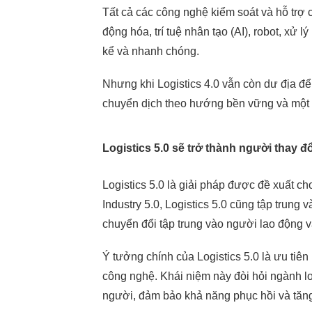
Tất cả các công nghệ kiểm soát và hỗ trợ 
động hóa, trí tuệ nhân tạo (AI), robot, xử 
kể và nhanh chóng.
Meksmart
Nhưng khi Logistics 4.0 vẫn còn dư địa để
Make it easy
chuyển dịch theo hướng bền vững và một gi
Logistics 5.0 sẽ trở thành người thay đ
Logistics 5.0 là giải pháp được đề xuất 
Industry 5.0, Logistics 5.0 cũng tập trung v
chuyển đổi tập trung vào người lao động v
Ý tưởng chính của Logistics 5.0 là ưu tiên
Hãy cùng nhau
công nghệ. Khái niệm này đòi hỏi ngành lo
Giải quyết thông minh
người, đảm bảo khả năng phục hồi và tăn