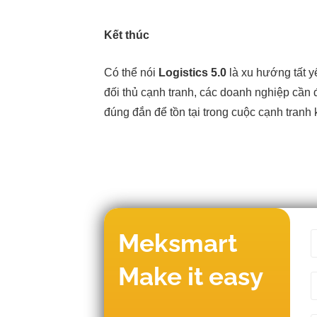
Kết thúc
Có thể nói
Logistics 5.0
là xu hướng tất y
đối thủ cạnh tranh, các doanh nghiệp cần
đúng đắn để tồn tại trong cuộc cạnh tranh k
Meksmart
Make it easy