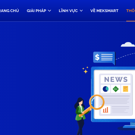
RANG CHỦ
GIẢI PHÁP
LĨNH VỰC
VỀ MEKSMART
THÔ