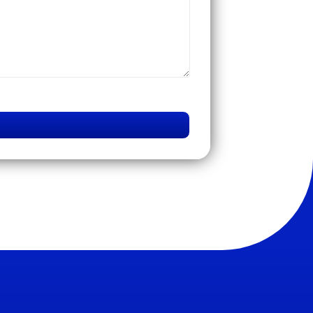
Những sai lầm khiến
doanh nghiệp triển
khai WMS - TMS thất
bại
Nên thuê phần mềm
logistics từ đơn vị
chuyên nghiệp hay tự
xây dựng hệ thống
riêng
MEKWMS - MEKTMS:
Bộ giải pháp tối ưu
vận hành cho doanh
nghiệp thương mại
MEKWMS & MEKTMS
- Giải pháp giúp 3PL
tối ưu vận hành toàn
diện