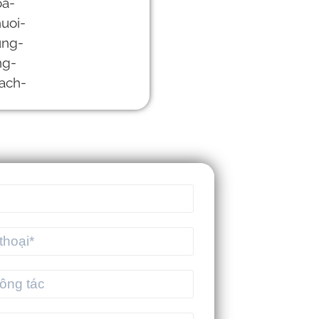
THỨC CỦA HỆ
THỐNG TMS VÀ
HƯỚNG ĐI BỀN
VỮNG ĐẾN NĂM
2030