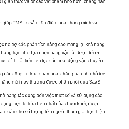
ời gian thực và từ các vật phẩm nhỏ hơn, chẳng hạn
g giúp TMS có sẵn trên điện thoại thông minh và
 học hỗ trợ các phân tích nâng cao mang lại khả năng
hẳng hạn như lựa chọn hãng vận tải được tối ưu
ục đích cải tiến liên tục các hoạt động vận chuyển.
g các công cụ trực quan hóa, chẳng hạn như hỗ trợ
khả năng mới này thường được phân phối qua SaaS.
hả năng tác động đến việc thiết kế và sử dụng các
dụng thực tế hứa hẹn nhất của chuỗi khối, được
 an toàn cho số lượng lớn người tham gia thực hiện
GỬI YÊU CẦU