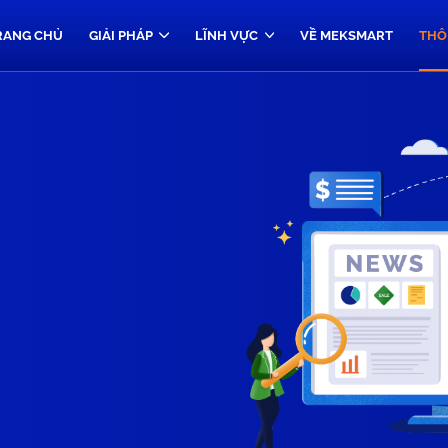
RANG CHỦ
GIẢI PHÁP
LĨNH VỰC
VỀ MEKSMART
THÔ