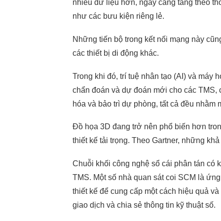
nhiều dữ liệu hơn, ngày càng tăng theo th
như các bưu kiện riêng lẻ.
Meksmart
Những tiến bộ trong kết nối mạng này cũn
Make it easy
các thiết bị di động khác.
Trong khi đó, trí tuệ nhân tạo (AI) và máy
chẩn đoán và dự đoán mới cho các TMS, c
hóa và bảo trì dự phòng, tất cả đều nhằm m
Đồ họa 3D đang trở nên phổ biến hơn tron
thiết kế tải trọng. Theo Gartner, những 
Chuỗi khối công nghệ sổ cái phân tán có k
TMS. Một số nhà quan sát coi SCM là ứng 
Hãy cùng nhau
thiết kế để cung cấp một cách hiệu quả và
Giải quyết thông minh
giao dịch và chia sẻ thông tin kỹ thuật số.
Những vấn đề của bạn