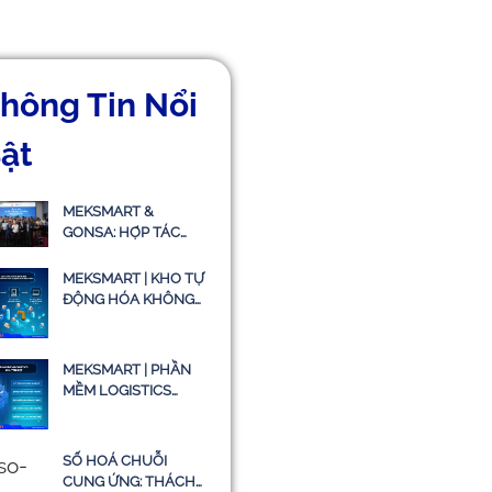
hông Tin Nổi
ật
MEKSMART &
GONSA: HỢP TÁC
TRIỂN KHAI HỆ
THỐNG QUẢN LÝ
MEKSMART | KHO TỰ
VẬN TẢI TMS
ĐỘNG HÓA KHÔNG
BÓNG ĐÈN - CÂU
CHUYỆN CÓ THẬT
HAY CHỈ LÀ Ý TƯỞNG
MEKSMART | PHẦN
MỀM LOGISTICS
CHUYÊN BIỆT CHO
DOANH NGHIỆP TẠI
VIỆT NAM
SỐ HOÁ CHUỖI
CUNG ỨNG: THÁCH