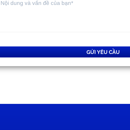
GỬI YÊU CẦU