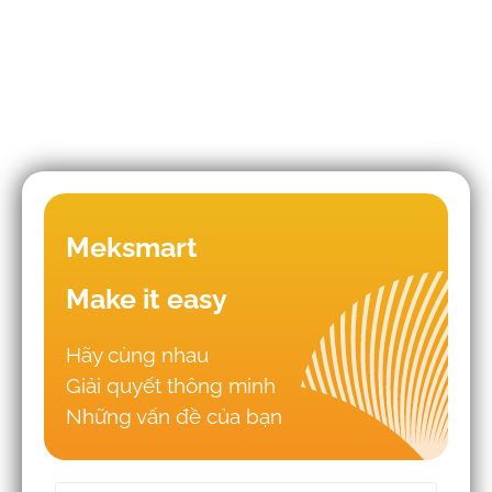
SỐ HOÁ CHUỖI CUNG ỨNG: THÁCH
THỨC CỦA HỆ THỐNG TMS VÀ
HƯỚNG ĐI BỀN VỮNG ĐẾN NĂM
2030
Meksmart
Make it easy
Hãy cùng nhau
Giải quyết thông minh
Những sai lầm khiến doanh nghiệp
Những vấn đề của bạn
triển khai WMS - TMS thất bại