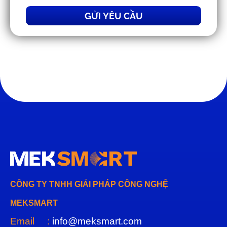
GỬI YÊU CẦU
CÔNG TY TNHH GIẢI PHÁP CÔNG NGHỆ
MEKSMART
Email :
info@meksmart.com