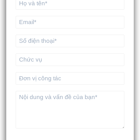
Nên thuê phần mềm logistics từ đơn
vị chuyên nghiệp hay tự xây dựng hệ
thống riêng
MEKWMS - MEKTMS: Bộ giải pháp tối
ưu vận hành cho doanh nghiệp
thương mại
MEKWMS & MEKTMS - Giải pháp giúp
3PL tối ưu vận hành toàn diện