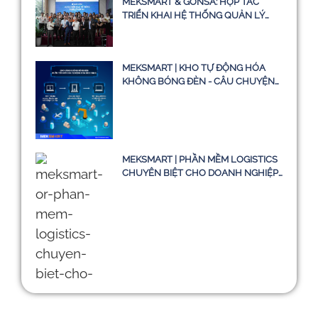
MEKSMART & GONSA: HỢP TÁC
TRIỂN KHAI HỆ THỐNG QUẢN LÝ
VẬN TẢI TMS
MEKSMART | KHO TỰ ĐỘNG HÓA
KHÔNG BÓNG ĐÈN - CÂU CHUYỆN
CÓ THẬT HAY CHỈ LÀ Ý TƯỞNG
MEKSMART | PHẦN MỀM LOGISTICS
CHUYÊN BIỆT CHO DOANH NGHIỆP
TẠI VIỆT NAM