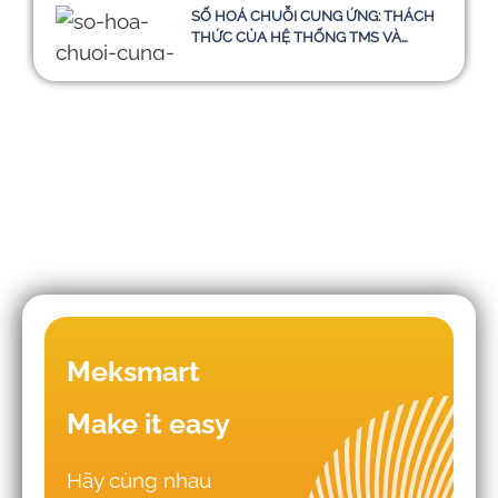
SỐ HOÁ CHUỖI CUNG ỨNG: THÁCH
THỨC CỦA HỆ THỐNG TMS VÀ
HƯỚNG ĐI BỀN VỮNG ĐẾN NĂM
2030
Những sai lầm khiến doanh nghiệp
Meksmart
triển khai WMS - TMS thất bại
Make it easy
Hãy cùng nhau
Nên thuê phần mềm logistics từ đơn