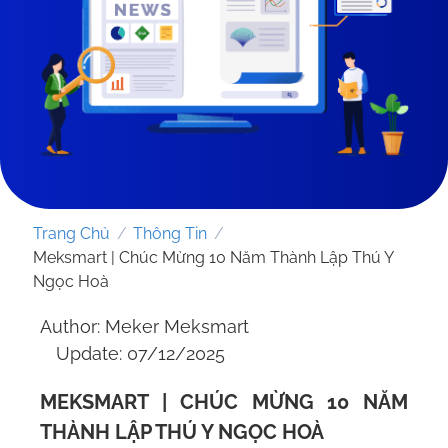
Trang Chủ
/
Thông Tin
/
Meksmart | Chúc Mừng 10 Năm Thành Lập Thú Y
Ngọc Hoà
Author: Meker Meksmart
GỬI YÊU CẦU
Update: 07/12/2025
MEKSMART | CHÚC MỪNG 10 NĂM
THÀNH LẬP THÚ Y NGỌC HOÀ