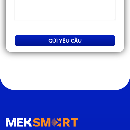
GỬI YÊU CẦU