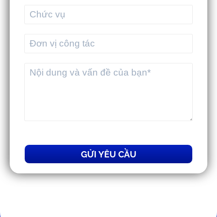
MEKWMS - MEKTMS: Bộ giải pháp tối
ưu vận hành cho doanh nghiệp
thương mại
MEKWMS & MEKTMS - Giải pháp giúp
3PL tối ưu vận hành toàn diện
GỬI YÊU CẦU