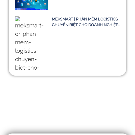
MEKSMART | PHẦN MỀM LOGISTICS
CHUYÊN BIỆT CHO DOANH NGHIỆP
TẠI VIỆT NAM
SỐ HOÁ CHUỖI CUNG ỨNG: THÁCH
THỨC CỦA HỆ THỐNG TMS VÀ
HƯỚNG ĐI BỀN VỮNG ĐẾN NĂM
2030