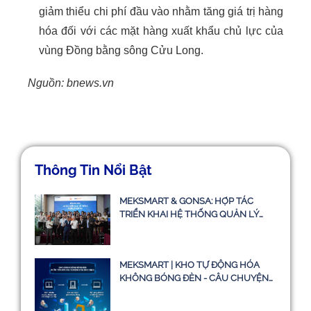
giảm thiểu chi phí đầu vào nhằm tăng giá trị hàng
hóa đối với các mặt hàng xuất khẩu chủ lực của
vùng Đồng bằng sông Cửu Long.
Nguồn: bnews.vn
Thông Tin Nổi Bật
MEKSMART & GONSA: HỢP TÁC
TRIỂN KHAI HỆ THỐNG QUẢN LÝ
VẬN TẢI TMS
MEKSMART | KHO TỰ ĐỘNG HÓA
KHÔNG BÓNG ĐÈN - CÂU CHUYỆN
CÓ THẬT HAY CHỈ LÀ Ý TƯỞNG