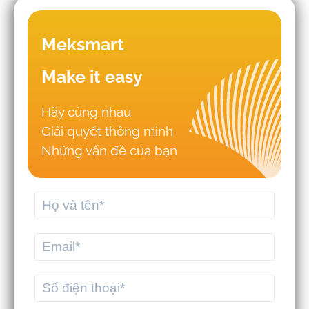
Meksmart
Make it easy
Hãy cùng nhau
Giải quyết thông minh
Những sai lầm khiến doanh nghiệp
Những vấn đề của bạn
triển khai WMS - TMS thất bại
Nên thuê phần mềm logistics từ đơn
vị chuyên nghiệp hay tự xây dựng hệ
thống riêng