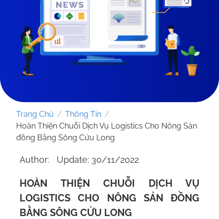
Trang Chủ
/
Thông Tin
/
Hoàn Thiện Chuỗi Dịch Vụ Logistics Cho Nông Sản
đồng Bằng Sông Cửu Long
Author:
Update: 30/11/2022
GỬI YÊU CẦU
HOÀN THIỆN CHUỖI DỊCH VỤ
LOGISTICS CHO NÔNG SẢN ĐỒNG
BẰNG SÔNG CỬU LONG