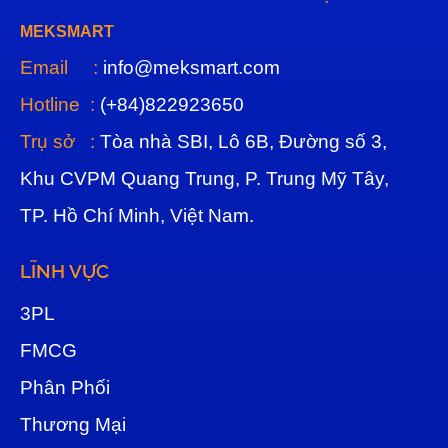
MEKSMART
Email :
info@meksmart.com
Hotline :
(+84)822923650
Trụ sở :
Tòa nhà SBI, Lô 6B, Đường số 3,
Khu CVPM Quang Trung, P. Trung Mỹ Tây,
TP. Hồ Chí Minh, Việt Nam.
LĨNH VỰC
3
PL
FMCG
Phân Phối
Thương Mại