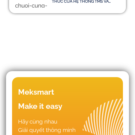
THỨC CỦA HỆ THỐNG TMS VÀ
HƯỚNG ĐI BỀN VỮNG ĐẾN NĂM
2030
Những sai lầm khiến doanh nghiệp
Meksmart
triển khai WMS - TMS thất bại
Make it easy
Hãy cùng nhau
Nên thuê phần mềm logistics từ đơn
Giải quyết thông minh
vị chuyên nghiệp hay tự xây dựng hệ