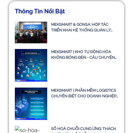
Thông Tin Nổi Bật
MEKSMART & GONSA: HỢP TÁC
TRIỂN KHAI HỆ THỐNG QUẢN LÝ
VẬN TẢI TMS
MEKSMART | KHO TỰ ĐỘNG HÓA
KHÔNG BÓNG ĐÈN - CÂU CHUYỆN
CÓ THẬT HAY CHỈ LÀ Ý TƯỞNG
MEKSMART | PHẦN MỀM LOGISTICS
CHUYÊN BIỆT CHO DOANH NGHIỆP
TẠI VIỆT NAM
SỐ HOÁ CHUỖI CUNG ỨNG: THÁCH