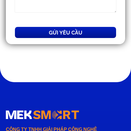
GỬI YÊU CẦU
CÔNG TY TNHH GIẢI PHÁP CÔNG NGHỆ