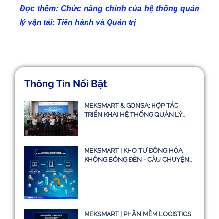
Đọc thêm:
Chức năng chính của hệ thống quản
lý vận tải: Tiến hành và Quản trị
Thông Tin Nổi Bật
MEKSMART & GONSA: HỢP TÁC
TRIỂN KHAI HỆ THỐNG QUẢN LÝ
VẬN TẢI TMS
MEKSMART | KHO TỰ ĐỘNG HÓA
KHÔNG BÓNG ĐÈN - CÂU CHUYỆN
CÓ THẬT HAY CHỈ LÀ Ý TƯỞNG
MEKSMART | PHẦN MỀM LOGISTICS