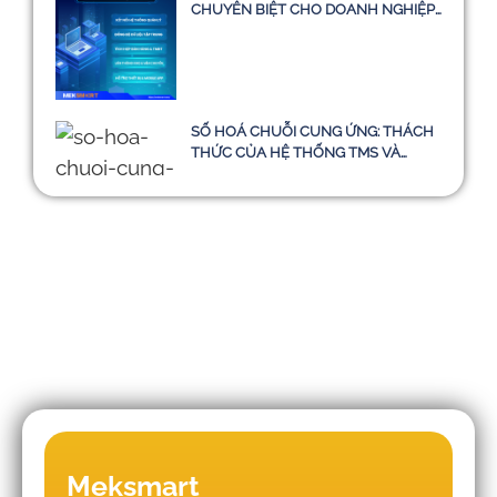
CHUYÊN BIỆT CHO DOANH NGHIỆP
TẠI VIỆT NAM
SỐ HOÁ CHUỖI CUNG ỨNG: THÁCH
THỨC CỦA HỆ THỐNG TMS VÀ
HƯỚNG ĐI BỀN VỮNG ĐẾN NĂM
2030
Những sai lầm khiến doanh nghiệp
Meksmart
triển khai WMS - TMS thất bại