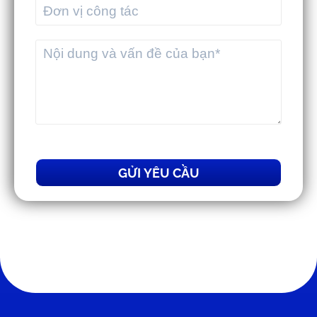
GỬI YÊU CẦU