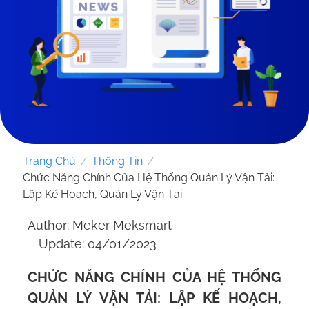
Trang Chủ
/
Thông Tin
/
Chức Năng Chính Của Hệ Thống Quản Lý Vận Tải:
Lập Kế Hoạch, Quản Lý Vận Tải
Author: Meker Meksmart
GỬI YÊU CẦU
Update: 04/01/2023
CHỨC NĂNG CHÍNH CỦA HỆ THỐNG
QUẢN LÝ VẬN TẢI: LẬP KẾ HOẠCH,