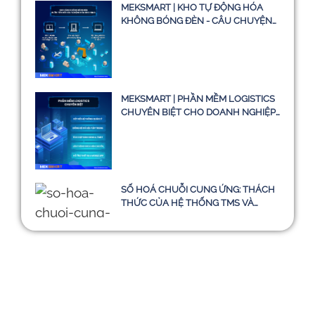
MEKSMART | KHO TỰ ĐỘNG HÓA
KHÔNG BÓNG ĐÈN - CÂU CHUYỆN
CÓ THẬT HAY CHỈ LÀ Ý TƯỞNG
MEKSMART | PHẦN MỀM LOGISTICS
CHUYÊN BIỆT CHO DOANH NGHIỆP
TẠI VIỆT NAM
SỐ HOÁ CHUỖI CUNG ỨNG: THÁCH
THỨC CỦA HỆ THỐNG TMS VÀ
HƯỚNG ĐI BỀN VỮNG ĐẾN NĂM
2030