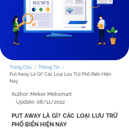
Trang Chủ
/
Thông Tin
/
Put Away Là Gì? Các Loại Lưu Trữ Phổ Biến Hiện
Nay
Author: Meker Meksmart
GỬI YÊU CẦU
Update: 08/11/2022
PUT AWAY LÀ GÌ? CÁC LOẠI LƯU TRỮ
PHỔ BIẾN HIỆN NAY