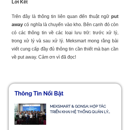
Lời Kết
Trên đây là thông tin liên quan đến thuật ngữ
put
away
có nghĩa là chuyển vào kho. Bên cạnh đó còn
có các thông tin về các loại lưu trữ: trước xử lý,
trong xử lý và sau xử lý. Meksmart mong rằng bài
viết cung cấp đầy đủ thông tin cần thiết mà bạn cần
về put away. Cảm ơn vì đã đọc!
Thông Tin Nổi Bật
MEKSMART & GONSA: HỢP TÁC
TRIỂN KHAI HỆ THỐNG QUẢN LÝ
VẬN TẢI TMS