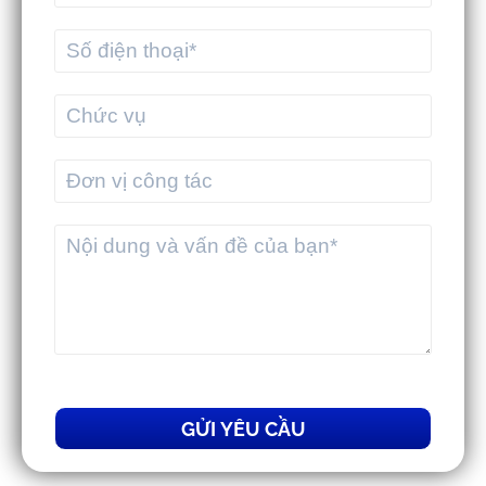
MEKWMS & MEKTMS - Giải pháp giúp
3PL tối ưu vận hành toàn diện
GỬI YÊU CẦU