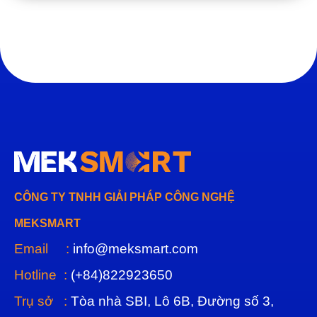
CÔNG TY TNHH GIẢI PHÁP CÔNG NGHỆ
MEKSMART
Email :
info@meksmart.com
Hotline :
(+84)822923650
Trụ sở :
Tòa nhà SBI, Lô 6B, Đường số 3,