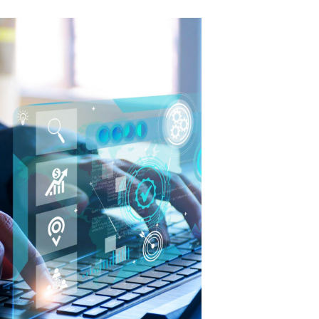
GỬI YÊU CẦU