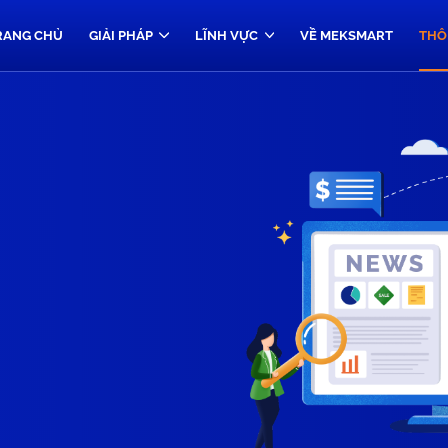
RANG CHỦ
GIẢI PHÁP
LĨNH VỰC
VỀ MEKSMART
THÔ