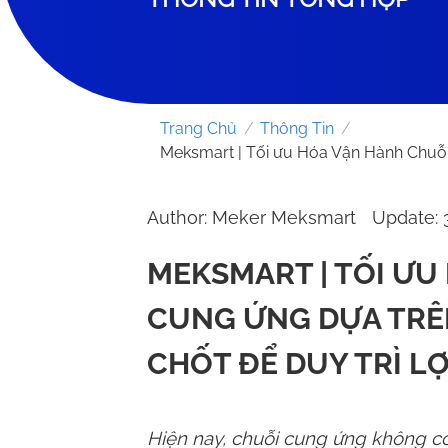
Trang Chủ
/
Thông Tin
/
Meksmart | Tối ưu Hóa Vận Hành Chuỗi
Author: Meker Meksmart
Update:
MEKSMART | TỐI ƯU
CUNG ỨNG DỰA TRÊN
CHỐT ĐỂ DUY TRÌ L
Hiện nay, chuỗi cung ứng không c