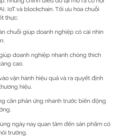
, nhưng chính điều đó lại mở ra cơ hội
I, IoT và blockchain. Tối ưu hóa chuỗi
ết thực:
toàn chuỗi giúp doanh nghiệp có cái nhìn
n.
 giúp doanh nghiệp nhanh chóng thích
càng cao.
 vào vận hành hiệu quả và ra quyết định
thương hiệu.
 ứng cần phản ứng nhanh trước biến động
ường.
 dùng ngày nay quan tâm đến sản phẩm có
ôi trường.