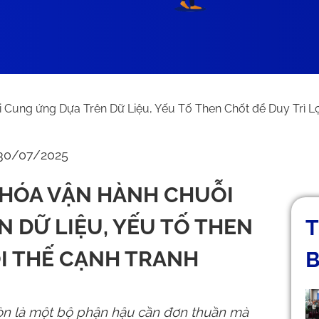
 Cung ứng Dựa Trên Dữ Liệu, Yếu Tố Then Chốt để Duy Trì L
 30/07/2025
 HÓA VẬN HÀNH CHUỖI
 DỮ LIỆU, YẾU TỐ THEN
T
ỢI THẾ CẠNH TRANH
B
òn là một bộ phận hậu cần đơn thuần mà