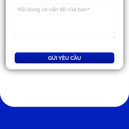
GỬI YÊU CẦU