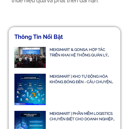
thuê hiệu quả và phát triển dài hạn.
Thông Tin Nổi Bật
MEKSMART & GONSA: HỢP TÁC
TRIỂN KHAI HỆ THỐNG QUẢN LÝ
VẬN TẢI TMS
MEKSMART | KHO TỰ ĐỘNG HÓA
KHÔNG BÓNG ĐÈN - CÂU CHUYỆN
CÓ THẬT HAY CHỈ LÀ Ý TƯỞNG
MEKSMART | PHẦN MỀM LOGISTICS
CHUYÊN BIỆT CHO DOANH NGHIỆP
TẠI VIỆT NAM