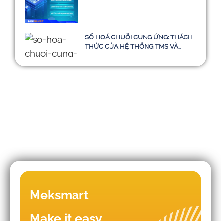
SỐ HOÁ CHUỖI CUNG ỨNG: THÁCH
THỨC CỦA HỆ THỐNG TMS VÀ
HƯỚNG ĐI BỀN VỮNG ĐẾN NĂM
2030
Những sai lầm khiến doanh nghiệp
Meksmart
triển khai WMS - TMS thất bại
Make it easy