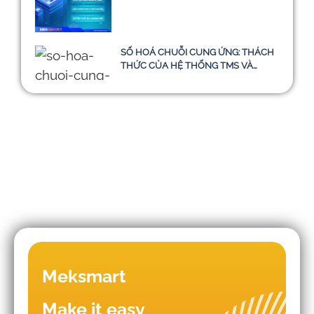
SỐ HOÁ CHUỖI CUNG ỨNG: THÁCH
THỨC CỦA HỆ THỐNG TMS VÀ
HƯỚNG ĐI BỀN VỮNG ĐẾN NĂM
2030
Những sai lầm khiến doanh nghiệp
Meksmart
triển khai WMS - TMS thất bại
Make it easy