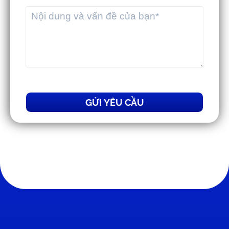
GỬI YÊU CẦU