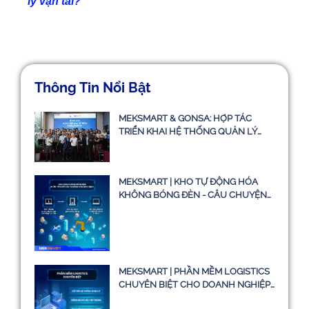
lý vận tải?
Thông Tin Nổi Bật
MEKSMART & GONSA: HỢP TÁC
TRIỂN KHAI HỆ THỐNG QUẢN LÝ
VẬN TẢI TMS
MEKSMART | KHO TỰ ĐỘNG HÓA
KHÔNG BÓNG ĐÈN - CÂU CHUYỆN
CÓ THẬT HAY CHỈ LÀ Ý TƯỞNG
MEKSMART | PHẦN MỀM LOGISTICS
CHUYÊN BIỆT CHO DOANH NGHIỆP
TẠI VIỆT NAM