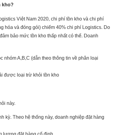
n kho?
ogistics Việt Nam 2020, chi phí tồn kho và chi phí
ng hóa và đóng gói) chiếm 40% chi phí Logistics. Do
để đảm bảo mức tồn kho thấp nhất có thể. Doanh
c nhóm A,B,C (dẫn theo thông tin về phân loại
i được loại trừ khỏi tồn kho
hỏi này.
nh kỳ. Theo hệ thống này, doanh nghiệp đặt hàng
 lượng đặt hàng cố định.