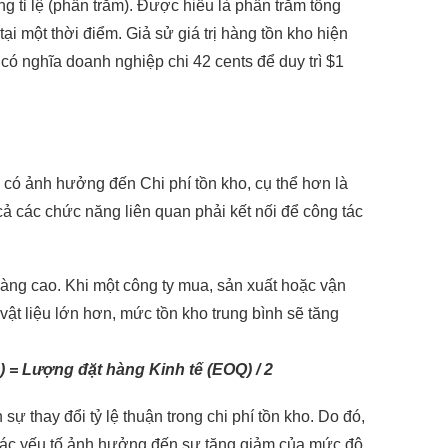
g tỉ lệ (phần trăm). Được hiểu là phần trăm tổng
ại một thời điểm. Giả sử giá trị hàng tồn kho hiện
ó có nghĩa doanh nghiệp chi 42 cents để duy trì $1
có ảnh hưởng đến Chi phí tồn kho, cụ thể hơn là
cả các chức năng liên quan phải kết nối để công tác
càng cao. Khi một công ty mua, sản xuất hoặc vận
t liệu lớn hơn, mức tồn kho trung bình sẽ tăng
ượng đặt hàng Kinh tế (EOQ) / 2
ự thay đổi tỷ lệ thuận trong chi phí tồn kho. Do đó,
các yếu tố ảnh hưởng đến sự tăng giảm của mức độ