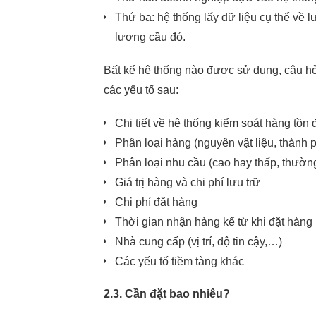
Thứ ba: hệ thống lấy dữ liệu cụ thể về
lượng cầu đó.
Bất kể hệ thống nào được sử dụng, câu hỏi
các yếu tố sau:
Chi tiết về hệ thống kiểm soát hàng tồ
Phân loại hàng (nguyên vật liệu, thành
Phân loại nhu cầu (cao hay thấp, thườn
Giá trị hàng và chi phí lưu trữ
Meksmart
Chi phí đặt hàng
Make it easy
Thời gian nhận hàng kể từ khi đặt hàng
Nhà cung cấp (vị trí, độ tin cậy,…)
Các yếu tố tiềm tàng khác
2.3. Cần đặt bao nhiêu?