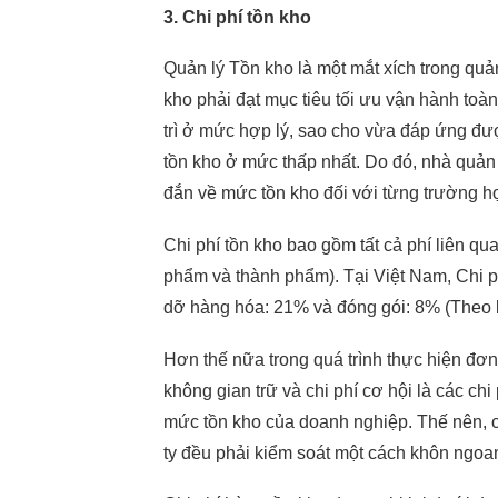
3. Chi phí tồn kho
Quản lý Tồn kho là một mắt xích trong quản
kho phải đạt mục tiêu tối ưu vận hành toà
trì ở mức hợp lý, sao cho vừa đáp ứng đư
tồn kho ở mức thấp nhất. Do đó, nhà quản 
đắn về mức tồn kho đối với từng trường hợ
Chi phí tồn kho bao gồm tất cả phí liên qu
phẩm và thành phẩm). Tại Việt Nam, Chi ph
dỡ hàng hóa: 21% và đóng gói: 8% (Theo 
Hơn thế nữa trong quá trình thực hiện đơn
không gian trữ và chi phí cơ hội là các c
mức tồn kho của doanh nghiệp. Thế nên, c
ty đều phải kiểm soát một cách khôn ngoa