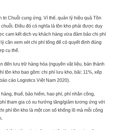
 trị Chuỗi cung ứng. Vì thế, quản lý hiệu quả Tồn
n chuỗi. Điều đó có nghĩa là tồn kho phải được duy
ợc cam kết dịch vụ khách hàng vừa đảm bảo chi phí
lý cần xem xét chi phí tổng để có quyết định đúng
p cụ thể.
an đến lưu trữ hàng hóa (nguyên vật liệu, bán thành
í tồn kho bao gồm: chi phí lưu kho, bãi: 11%, xếp
báo cáo Logistics Việt Nam 2020).
 hàng, thuế, bảo hiểm, hao phí, phí nhân công,
hi phí tham gia có xu hướng tăng/giảm tương ứng với
hi phí tồn kho là một con số khổng lồ mà mỗi công
n.