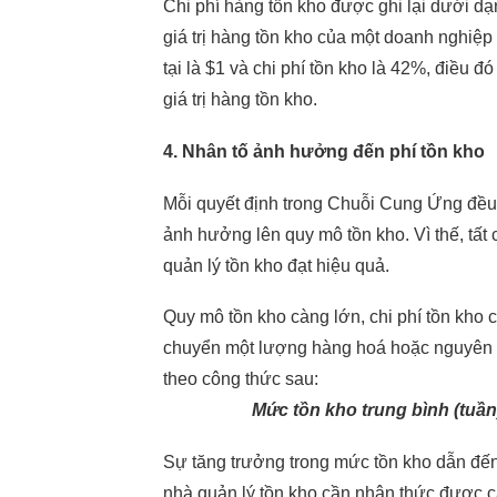
Chi phí hàng tồn kho được ghi lại dưới dạn
giá trị hàng tồn kho của một doanh nghiệp t
tại là $1 và chi phí tồn kho là 42%, điều đ
giá trị hàng tồn kho.
4. Nhân tố ảnh hưởng đến phí tồn kho
Mỗi quyết định trong Chuỗi Cung Ứng đều 
ảnh hưởng lên quy mô tồn kho. Vì thế, tất 
quản lý tồn kho đạt hiệu quả.
Quy mô tồn kho càng lớn, chi phí tồn kho 
chuyển một lượng hàng hoá hoặc nguyên vậ
theo công thức sau:
Mức tồn kho trung bình (tuần) = L
Sự tăng trưởng trong mức tồn kho dẫn đến s
nhà quản lý tồn kho cần nhận thức được 