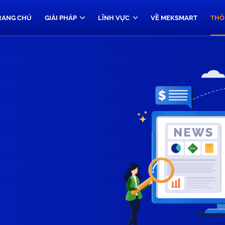
RANG CHỦ
GIẢI PHÁP
LĨNH VỰC
VỀ MEKSMART
THÔ