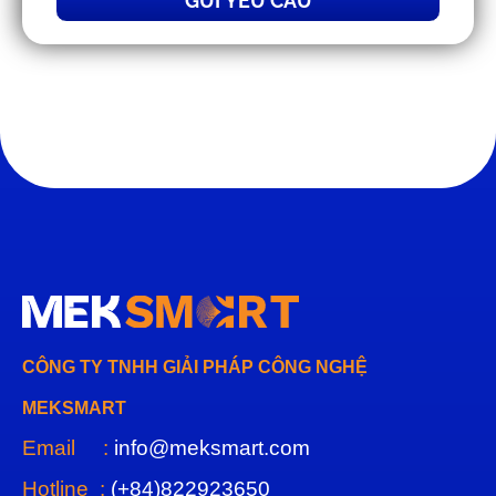
GỬI YÊU CẦU
CÔNG TY TNHH GIẢI PHÁP CÔNG NGHỆ
MEKSMART
Email :
info@meksmart.com
Hotline :
(+84)822923650