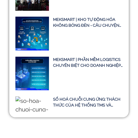
VẬN TẢI TMS
MEKSMART | KHO TỰ ĐỘNG HÓA
KHÔNG BÓNG ĐÈN - CÂU CHUYỆN
CÓ THẬT HAY CHỈ LÀ Ý TƯỞNG
MEKSMART | PHẦN MỀM LOGISTICS
CHUYÊN BIỆT CHO DOANH NGHIỆP
TẠI VIỆT NAM
SỐ HOÁ CHUỖI CUNG ỨNG: THÁCH
THỨC CỦA HỆ THỐNG TMS VÀ
HƯỚNG ĐI BỀN VỮNG ĐẾN NĂM
2030