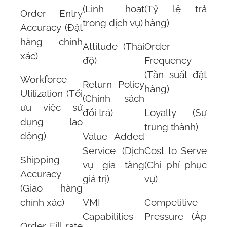
(Linh hoạt
(Tỷ lệ trả
Order Entry
trong dịch vụ)
hàng)
Accuracy (Đặt
hàng chính
Attitude (Thái
Order
xác)
độ)
Frequency
(Tần suất đặt
Workforce
Return Policy
hàng)
Utilization (Tối
(Chính sách
ưu việc sử
đổi trả)
Loyalty (Sự
dụng lao
trung thành)
động)
Value Added
Service (Dịch
Cost to Serve
Shipping
vụ gia tăng
(Chi phí phục
Accuracy
giá trị)
vụ)
(Giao hàng
chính xác)
VMI
Competitive
Capabilities
Pressure (Áp
Order Fill rate