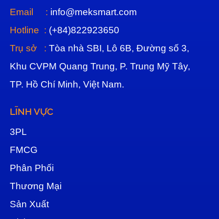
Email :
info@meksmart.com
Hotline :
(+84)822923650
Trụ sở :
Tòa nhà SBI, Lô 6B, Đường số 3,
Khu CVPM Quang Trung, P. Trung Mỹ Tây,
TP. Hồ Chí Minh, Việt Nam.
LĨNH VỰC
3
PL
FMCG
Phân Phối
Thương Mại
Sản Xuất