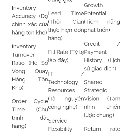
Growth
Inventory
Lead Time
Potential
Accuracy (Độ
(Thời Gian
(Tiềm năng
chính xác của
thực hiện đơn
phát triển)
hàng tồn kho)
hàng)
Credit /
Inventory
Fill Rate (Tỷ lệ
Payment
Turnover
lấp đầy)
History (Lịch
Ratio (Hệ Số
sử giao dịch)
Vòng Quay
IT /
Hàng Tồn
Technology
Shared
Kho)
Resources
Strategic
(Tài nguyên
Vision (Tầm
Order Cycle
công nghệ)
nhìn chiến
Time (Chu
lược chung)
trình đặt
Service
hàng)
Flexibility
Return rate