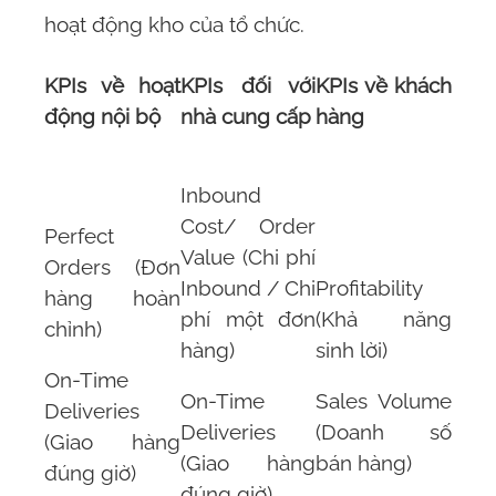
hoạt động kho của tổ chức.
KPIs về hoạt
KPIs đối với
KPIs về khách
động nội bộ
nhà cung cấp
hàng
Inbound
Cost/ Order
Perfect
Value (Chi phí
Orders (Đơn
Inbound / Chi
Profitability
hàng hoàn
phí một đơn
(Khả năng
chỉnh)
hàng)
sinh lời)
On-Time
On-Time
Sales Volume
Deliveries
Deliveries
(Doanh số
(Giao hàng
(Giao hàng
bán hàng)
đúng giờ)
đúng giờ)