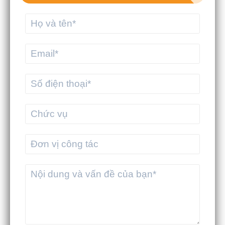
MEKWMS - MEKTMS: Bộ giải pháp tối
ưu vận hành cho doanh nghiệp
thương mại
MEKWMS & MEKTMS - Giải pháp giúp
3PL tối ưu vận hành toàn diện