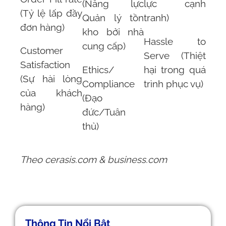
(Năng lực
lực cạnh
(Tỷ lệ lấp đầy
Quản lý tồn
tranh)
đơn hàng)
kho bởi nhà
Hassle to
cung cấp)
Customer
Serve (Thiệt
Satisfaction
Ethics/
hại trong quá
(Sự hài lòng
Compliance
trình phục vụ)
của khách
(Đạo
hàng)
đức/Tuân
thủ)
Theo cerasis.com & business.com
Thông Tin Nổi Bật