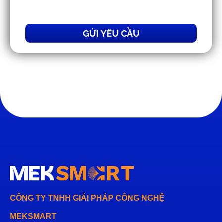
GỬI YÊU CẦU
CÔNG TY TNHH GIẢI PHÁP CÔNG NGHỆ
MEKSMART