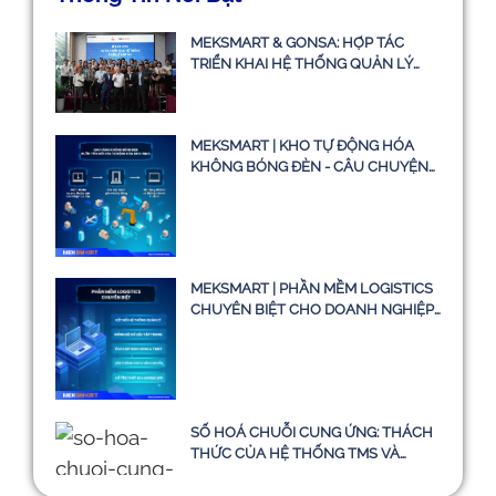
MEKSMART & GONSA: HỢP TÁC
TRIỂN KHAI HỆ THỐNG QUẢN LÝ
VẬN TẢI TMS
MEKSMART | KHO TỰ ĐỘNG HÓA
KHÔNG BÓNG ĐÈN - CÂU CHUYỆN
CÓ THẬT HAY CHỈ LÀ Ý TƯỞNG
MEKSMART | PHẦN MỀM LOGISTICS
CHUYÊN BIỆT CHO DOANH NGHIỆP
TẠI VIỆT NAM
SỐ HOÁ CHUỖI CUNG ỨNG: THÁCH
THỨC CỦA HỆ THỐNG TMS VÀ
HƯỚNG ĐI BỀN VỮNG ĐẾN NĂM
2030