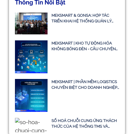
Thông Tin Nổi Bật
MEKSMART & GONSA: HỢP TÁC
TRIỂN KHAI HỆ THỐNG QUẢN LÝ
VẬN TẢI TMS
MEKSMART | KHO TỰ ĐỘNG HÓA
KHÔNG BÓNG ĐÈN - CÂU CHUYỆN
CÓ THẬT HAY CHỈ LÀ Ý TƯỞNG
MEKSMART | PHẦN MỀM LOGISTICS
CHUYÊN BIỆT CHO DOANH NGHIỆP
TẠI VIỆT NAM
SỐ HOÁ CHUỖI CUNG ỨNG: THÁCH
THỨC CỦA HỆ THỐNG TMS VÀ
HƯỚNG ĐI BỀN VỮNG ĐẾN NĂM