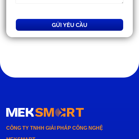
GỬI YÊU CẦU
CÔNG TY TNHH GIẢI PHÁP CÔNG NGHỆ