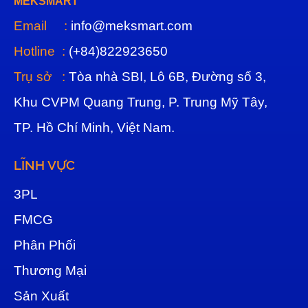
MEKSMART
Email :
info@meksmart.com
Hotline :
(+84)822923650
Trụ sở :
Tòa nhà SBI, Lô 6B, Đường số 3,
Khu CVPM Quang Trung, P. Trung Mỹ Tây,
TP. Hồ Chí Minh, Việt Nam.
LĨNH VỰC
3
PL
FMCG
Phân Phối
Thương Mại
Sản Xuất