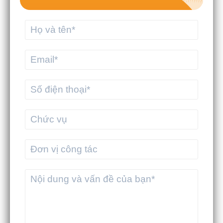
MEKWMS - MEKTMS: Bộ giải pháp tối
ưu vận hành cho doanh nghiệp
thương mại
MEKWMS & MEKTMS - Giải pháp giúp
3PL tối ưu vận hành toàn diện