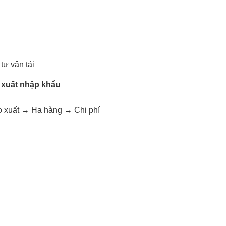
tư vận tải
r xuất nhập khẩu
GỬI YÊU CẦU
o xuất → Hạ hàng → Chi phí