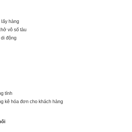
 lấy hàng
chở vô số tàu
 di động
g tính
ảng kê hóa đơn cho khách hàng
hối