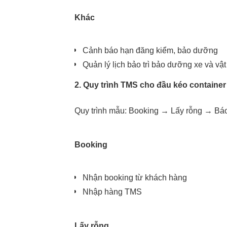
Khác
Cảnh báo hạn đăng kiểm, bảo dưỡng
Hãy cùng nhau
Quản lý lịch bảo trì bảo dưỡng xe và vật 
Giải quyết thông minh
2. Quy trình TMS cho đầu kéo containe
Những vấn đề của bạn
Quy trình mẫu: Booking → Lấy rỗng → Bá
Booking
Nhận booking từ khách hàng
Nhập hàng TMS
Lấy rỗng