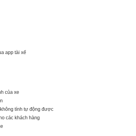
a app tài xế
nh của xe
ẩn
t không tính tự động được
cho các khách hàng
xe