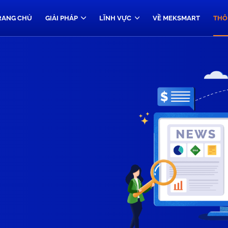
RANG CHỦ
GIẢI PHÁP
LĨNH VỰC
VỀ MEKSMART
THÔ